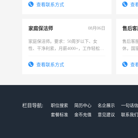
查看联系方式
查
家庭保洁师
08月06日
售后客
家庭保洁师。要求：50周岁以下、女
售后客服
性、干净利索，月薪4000+，工作轻松，
休，国
时间灵活，不需坐班，适合宝妈、全职
太太等。
查看联系方式
查
栏目导航:
职位搜索
简历中心
名企展示
一句话
套餐标准
金币充值
意见建议
联系我