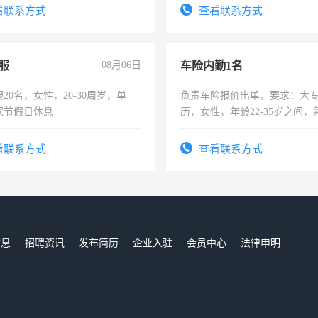
看联系方式
查看联系方式
服
08月06日
车险内勤1名
20名，女性，20-30周岁，单
负责车险报价出单，要求：大
家节假日休息
历，女性，年龄22-35岁之间
操作，工作态度认真，具有团
试用期1-3个月，转正后交纳五
看联系方式
查看联系方式
信息
招聘资讯
发布简历
企业入驻
会员中心
法律申明
们