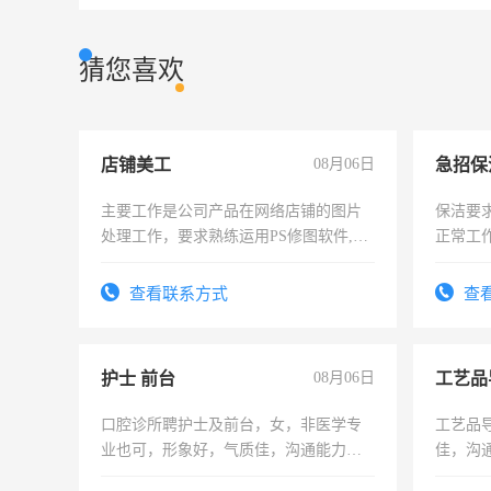
猜您喜欢
店铺美工
08月06日
主要工作是公司产品在网络店铺的图片
保洁要
处理工作，要求熟练运用PS修图软件,工
正常工
作时间每天8小时，待遇优厚。
责任心
录，客
查看联系方式
查
懂电脑
能力，
护士 前台
08月06日
工艺品
口腔诊所聘护士及前台，女，非医学专
工艺品导
业也可，形象好，气质佳，沟通能力
佳，沟
强。面试，周日休息。
上进心