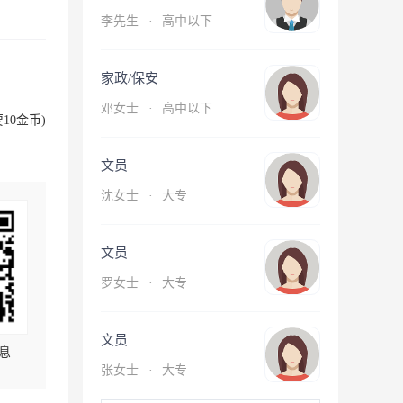
李先生
·
高中以下
家政/保安
邓女士
·
高中以下
10金币)
文员
沈女士
·
大专
文员
罗女士
·
大专
文员
息
张女士
·
大专