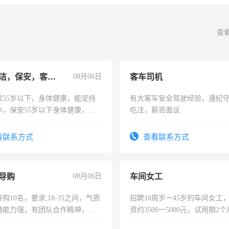
查
急招保洁，保安，客服，工程
08月06日
客车司机
求55岁以下，身体健康，能坚持
有大客车安全驾驶经验，遵纪
作，保安55岁以下身体健康，有
吃注，薪资面议
形象端庄，遵纪守法，无犯罪记
服要求45岁以下高中以上文化，
看联系方式
查看联系方式
工作认真，性格开朗有良好沟通
工程，懂水电维修。
导购
08月06日
车间女工
购10名，要求;18-35之间，气质
招聘18周岁一45岁的车间女工
通能力强，有团队合作精神，有
资约3500一5000元，试用期2
，有工作经验者优先！
险，有年薪假，年底福利